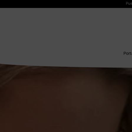
Pue
Por