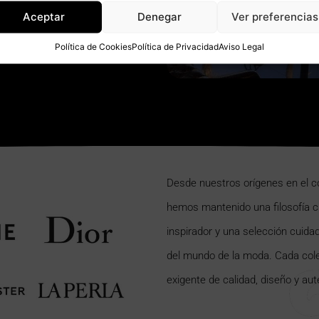
Aceptar
Denegar
Ver preferencias
Política de Cookies
Política de Privacidad
Aviso Legal
Desde nuestros orígenes en el c
hemos mantenido una filosofía cl
inspirador y una selección cuid
del mundo de la moda. Cada cole
exigente de calidad, diseño y aut