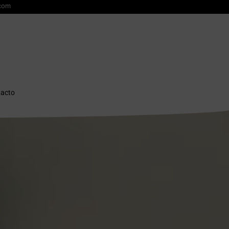
.com
acto