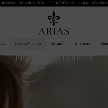
rto Portals, Palma de Mallorca.
Tel:
971 676 475
arias@ariasfashion
tada
Nuestra Empresa
Ubicación
Ofrecemos
Cont
Nuestra Empresa