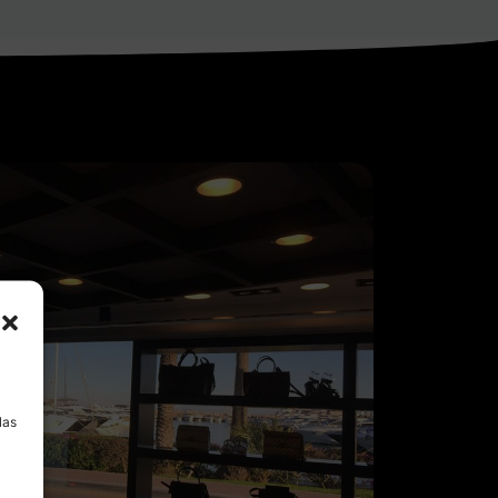
a
las