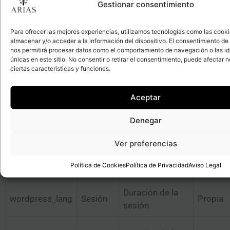
Gestionar consentimiento
COOKIE
TIPO
TEMPORALIDAD
GESTIÓ
Para ofrecer las mejores experiencias, utilizamos tecnologías como las cook
almacenar y/o acceder a la información del dispositivo. El consentimiento de
_ga
Analítica
1 año
Tercero
nos permitirá procesar datos como el comportamiento de navegación o las id
únicas en este sitio. No consentir o retirar el consentimiento, puede afectar
ciertas características y funciones.
_gid
Analítica
24/48 horas
Tercero
Aceptar
Denegar
_gat
Analítica
24/48 horas
Tercero
Ver preferencias
Política de Cookies
Política de Privacidad
Aviso Legal
_GRECAPTCHA
Técnica
30 días
Google
Duración de la
wordpress_lang
Sesión
Propia
sesión